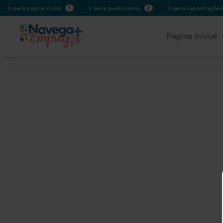
Ir para página inicial
1
Ir para quem somos
2
Ir para capacitaçõe
Página Inicial