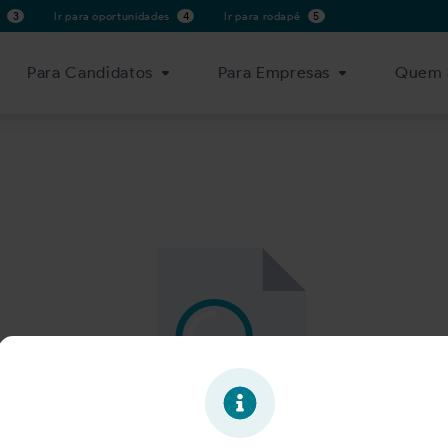
s
3
Ir para oportunidades
4
Ir para rodapé
5
Para Candidatos
Para Empresas
Quem 