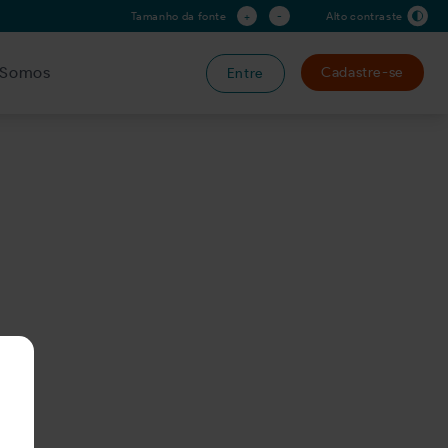
+
-
Tamanho da fonte
Alto contraste
Somos
Cadastre-se
Entre