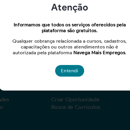
Atenção
Oportunidade expirada!
Informamos que todos os serviços oferecidos pela
plataforma são gratuitos.
Para ver mais, acesse a página
Buscar Oportunidades.
Qualquer cobrança relacionada a cursos, cadastros,
capacitações ou outros atendimentos não é
autorizada pela plataforma
Navega Mais Empregos
.
Entendi
Para Empresas
ades
Criar Oportunidade
lo
Busca de Currículos