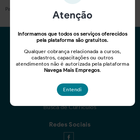
Para ver mais, acesse a página
Buscar Oportunidades.
Atenção
Informamos que todos os serviços oferecidos
Para Candidatos
pela plataforma são gratuitos.
Qualquer cobrança relacionada a cursos,
Busca de Oportunidades
cadastros, capacitações ou outros
Cadastro de Currículo
atendimentos não é autorizada pela plataforma
Capacite-se
Navega Mais Empregos
.
Para Empresas
Entendi
Criar Oportunidade
Busca de Currículos
Redes Sociais