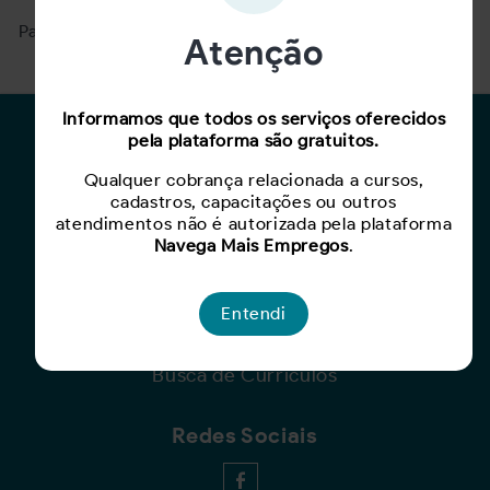
Para ver mais, acesse a página
Buscar Oportunidades.
Atenção
Informamos que todos os serviços oferecidos
Para Candidatos
pela plataforma são gratuitos.
Qualquer cobrança relacionada a cursos,
Busca de Oportunidades
cadastros, capacitações ou outros
Cadastro de Currículo
atendimentos não é autorizada pela plataforma
Capacite-se
Navega Mais Empregos
.
Para Empresas
Entendi
Criar Oportunidade
Busca de Currículos
Redes Sociais