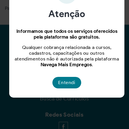
Para ver mais, acesse a página
Buscar Oportunidades.
Atenção
Informamos que todos os serviços oferecidos
Para Candidatos
pela plataforma são gratuitos.
Qualquer cobrança relacionada a cursos,
Busca de Oportunidades
cadastros, capacitações ou outros
Cadastro de Currículo
atendimentos não é autorizada pela plataforma
Capacite-se
Navega Mais Empregos
.
Para Empresas
Entendi
Criar Oportunidade
Busca de Currículos
Redes Sociais