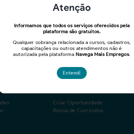
Atenção
Oportunidade expirada!
Informamos que todos os serviços oferecidos pela
plataforma são gratuitos.
Para ver mais, acesse a página
Buscar Oportunidades.
Qualquer cobrança relacionada a cursos, cadastros,
capacitações ou outros atendimentos não é
autorizada pela plataforma
Navega Mais Empregos
.
Entendi
Para Empresas
ades
Criar Oportunidade
lo
Busca de Currículos