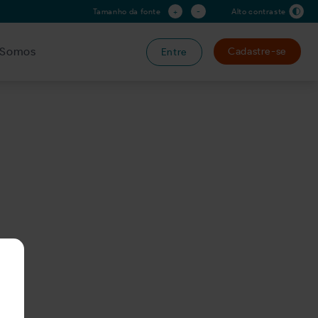
+
-
Tamanho da fonte
Alto contraste
Somos
Cadastre-se
Entre