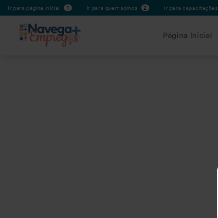
Ir para página inicial
1
Ir para quem somos
2
Ir para capacitaçõe
Página Inicial