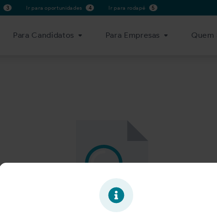
s
3
Ir para oportunidades
4
Ir para rodapé
5
Para Candidatos
Para Empresas
Quem 